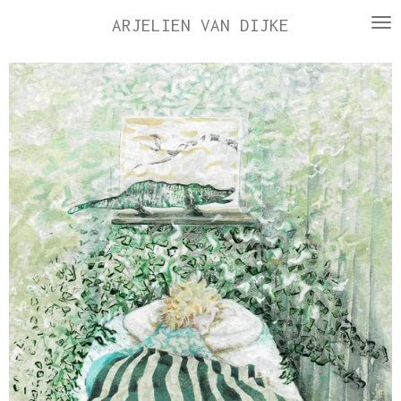
Ga
ARJELIEN VAN DIJKE
direct
naar
de
hoofdinhoud