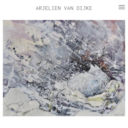
Ga
ARJELIEN VAN DIJKE
direct
naar
de
hoofdinhoud