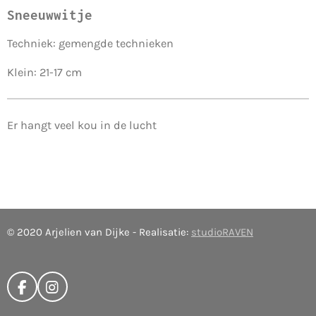
Sneeuwwitje
Techniek: gemengde technieken
Klein: 21-17 cm
Er hangt veel kou in de lucht
© 2020 Arjelien van Dijke - Realisatie:
studioRAVEN
F
I
a
n